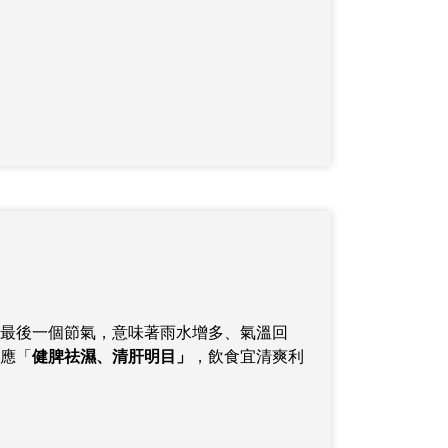
最後一個節氣，意味著雨水增多、氣溫回
應「
健脾祛濕、清肝明目」
，飲食宜清爽利