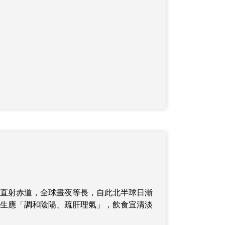
直射赤道，全球晝夜等長，自此北半球日漸
生應「調和陰陽、疏肝理氣」，飲食宜清淡