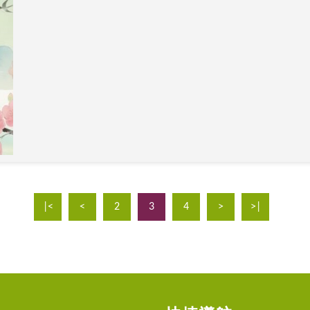
|<
<
2
3
4
>
>|