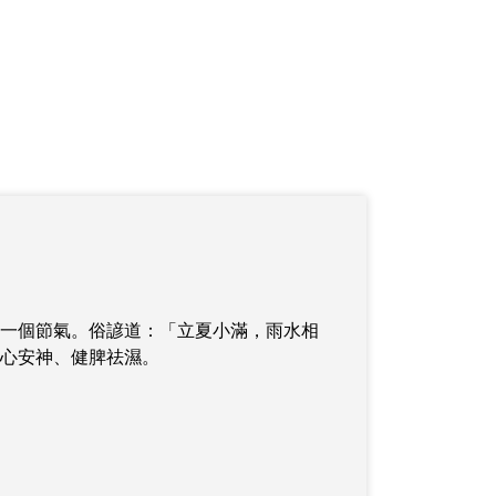
一個節氣。俗諺道：「立夏小滿，雨水相
心安神、健脾祛濕。