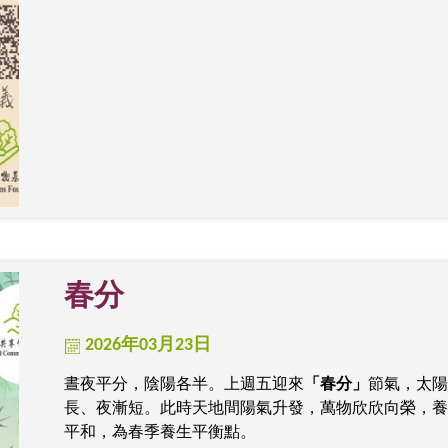
春分
2026年03月23日
晝夜平分，陰陽各半。上週五迎來
「春分」
節氣，太陽
長、夜漸短。此時天地間陽氣升發，萬物欣欣向榮，養
平和，為春季養生平衡點。