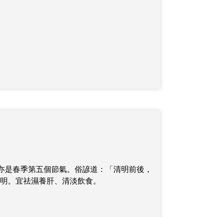
亦是春季第五個節氣。俗諺道：「清明前後，
明。宜祛濕養肝、清淡飲食。