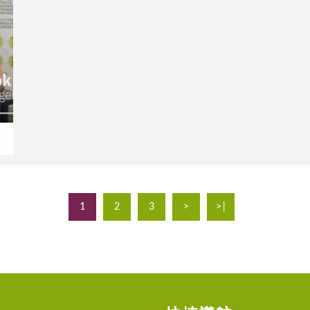
1
2
3
>
>|