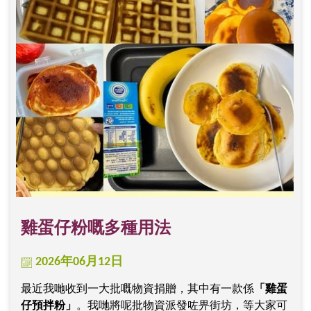
雞蛋仔粉嘅多種用法
2026年06月12日
最近我哋收到一大批嘅物資捐贈，其中有一款係
「雞蛋
仔預拌粉」
。我哋將呢批物資派發咗畀街坊，等大家可