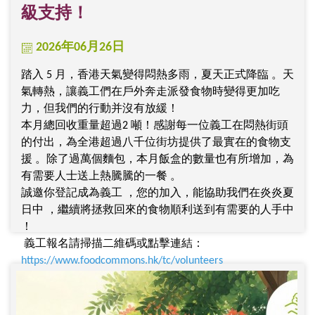
級支持！
2026年06月26日
踏入 5 月，香港天氣變得悶熱多雨，夏天正式降臨 。天
氣轉熱，讓義工們在戶外奔走派發食物時變得更加吃
力，但我們的行動并沒有放緩！
本月總回收重量超過2 噸！感謝每一位義工在悶熱街頭
的付出，為全港超過八千位街坊提供了最實在的食物支
援 。除了過萬個麵包，本月飯盒的數量也有所增加，為
有需要人士送上熱騰騰的一餐 。
誠邀你登記成為義工 ，您的加入，能協助我們在炎炎夏
日中 ，繼續將拯救回來的食物順利送到有需要的人手中
！
義工報名請掃描二維碼或點擊連結：
https://www.foodcommons.hk/tc/volunteers