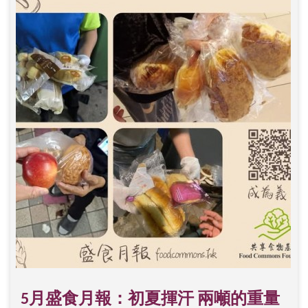
5月盛食月報：初夏揮汗 兩噸的重量