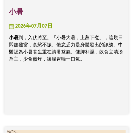
小暑
2026年07月07日
小暑
到，入伏將至。「小暑大暑，上蒸下煮」，這幾日
悶熱難當，食慾不振、倦怠乏力是身體發出的訊號。中
醫認為小暑養生重在清暑益氣、健脾利濕，飲食宜清淡
為主，少食煎炸，讓腸胃喘一口氣。