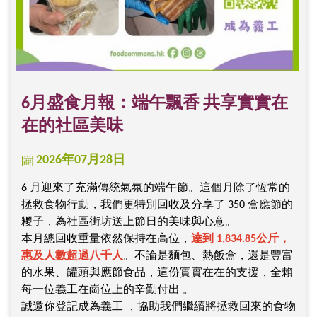
6月盛食月報：端午飄香 共享實實在
在的社區美味
2026年07月28日
6 月迎來了充滿傳統氣氛的端午節。這個月除了恆常的
拯救食物行動，我們更特別回收及分享了 350 盒應節的
糭子，為社區街坊送上節日的美味與心意。
本月總回收重量依然保持在高位，
達到 1,834.85公斤，
惠及人數超過八千人
。不論是麵包、熱飯盒，還是豐富
的水果、罐頭與應節食品，這份實實在在的支援，全賴
每一位義工在崗位上的辛勤付出 。
誠邀你登記成為義工 ，協助我們繼續將拯救回來的食物