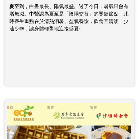
夏至
到，白晝最長、陽氣最盛。過了今日，暑氣只會有
增無減。中醫認為夏至是「陰陽交替」的關鍵節點，此
時養生重點在於清熱消暑、益氣養陰，飲食宜清淡，少
油少鹽，讓身體輕盈地迎接盛夏~