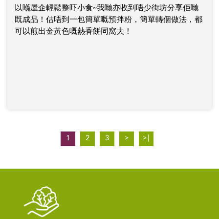
以喺屋企輕鬆整吓小食~我哋亦收到唔少街坊分享佢哋
既成品！估唔到一包簡單嘅預拌粉，簡單轉個做法，都
可以煎出金黃色嘅熱香餅同窩夫！
1
2
3
>
>|