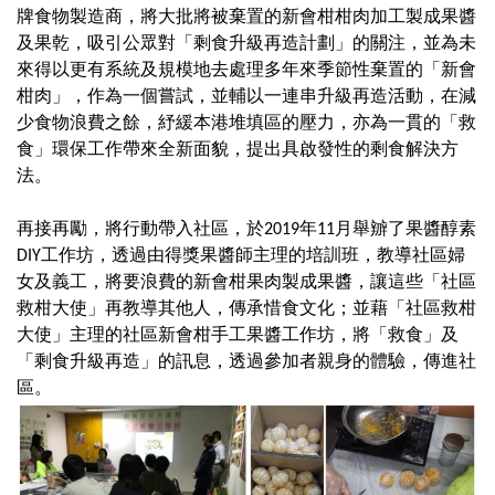
牌食物製造商，將大批將被棄置的新會柑柑肉加工製成果醬
及果乾，吸引公眾對「剩食升級再造計劃」的關注，並為未
來得以更有系統及規模地去處理多年來季節性棄置的「新會
柑肉」，作為一個嘗試，並輔以一連串升級再造活動，在減
少食物浪費之餘，紓緩本港堆填區的壓力，亦為一貫的「救
食」環保工作帶來全新面貌，提出具啟發性的剩食解決方
法。
再接再勵，將行動帶入社區，於2019年11月舉辧了果醬醇素
DIY工作坊，透過由得獎果醬師主理的培訓班，教導社區婦
女及義工，將要浪費的新會柑果肉製成果醬，讓這些「社區
救柑大使」再教導其他人，傳承惜食文化；並藉「社區救柑
大使」主理的社區新會柑手工果醬工作坊，將「救食」及
「剩食升級再造」的訊息，透過參加者親身的體驗，傳進社
區。