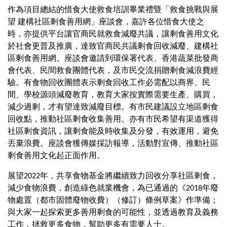
作為項目總結的惜食大使救食培訓畢業禮暨「救食挑戰與展
望 建構社區剩食善用網」座談會，嘉許各位惜食大使之
時，亦提供平台讓官商民就救食減廢共議，讓剩食善用文化
於社會更普及推廣，達致官商民共議剩食回收減廢、建構社
區剩食善用網。座談會邀請到環保署代表、香港蔬菜批發商
會代表、民間救食團體代表，及市民交流捐贈剩食減浪費經
驗。有食物回收團體表示剩食回收工作必需配以商界、民
間、學校源頭減廢教育，教育大家按實際需要生產、購買，
減少過剩，才有望達致減廢目標。有市民建議設立地區剩食
回收點，推動社區剩食收集善用。亦有市民希望有渠道獲得
社區剩食資訊，讓剩食能及時收集及分發，有效運用，避免
丟棄浪費。座談會獲傳媒採訪報導，活動對宣傳、推動社區
剩食善用文化起正面作用。
展望2022年，共享食物基金將繼續致力回收分享社區剩食，
減少食物浪費，創造綠色就業機會，為已通過的《2018年廢
物處置（都市固體廢物收費）（修訂）條例草案》作準備；
與大家一起探索更多善用剩食的可能性，並透過教育及義務
工作，拯救更多食物，幫助更多有需要人士。