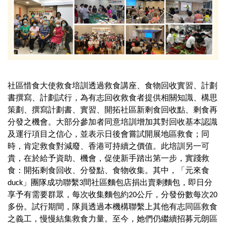
社區惜食大使救食培訓透過救食講座、食物回收實習、計劃
書撰寫、計劃試行，為有志回收救食者提供相關知識、構思
策劃、撰寫計劃書、實習、開拓社區新剩食回收點、剩食再
分發之機會。大部分參加者同意培訓增加其對回收基本認識
及運行項目之信心，並表示日後會嘗試開展地區救食；同
時，肯定救食對減廢、香港可持續之價值。此培訓另一可
貴，在於給予資助、機會，促使新手踏出第一步，實踐救
食：開拓剩食回收、分發點、食物收集。其中，「元來食
duck」團隊成功聯繫3間社區麵包店捐出賣剩麵包，即日分
享予有需要群眾，每次收集麵包約20公斤，分發份數每次20
多份。試行期間，隊員透過本機構聯繫上其他有志同區救食
之義工，慢慢結集救食力量。至今，她們仍繼續招募元朗區