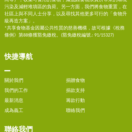
商等），收集可食用的食物，減低因食物浪費所帶來的環境
污染及減輕堆填區的負荷。另一方面，我們將食物重置，在
社區上與不同人士分享，以及尋找其他更多可行的「食物升
級再造方案」。
*共享食物基金因屬公共性質的慈善機構，故可根據《稅務
條例》第88條獲豁免繳稅。(豁免繳稅編號.: 91/15327)
快捷導航
關於我們
捐贈食物
我們的工作
捐款支持
最新消息
籌款行動
成為義工
聯絡我們
聯絡我們