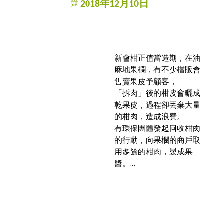
2018年12月10日
新會柑正值當造期，在油
麻地果欄，有不少檔販會
售賣果皮予顧客，
「拆肉」後的柑皮會曬成
乾果皮，過程卻丟棄大量
的柑肉，造成浪費。
有環保團體發起回收柑肉
的行動，向果欄的商戶取
用多餘的柑肉，製成果
醬。…